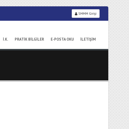
SMMM Girişi
İ.K.
PRATİK BİLGİLER
E-POSTA OKU
İLETİŞİM