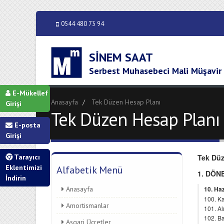
0544 480 73 94
SINEM SAAT
Serbest Muhasebeci Mali Müşavir
E-Mükellef
Anasayfa
Tek Düzen Hesap Planı
Girişi
Tek Düzen Hesap Planı
E-posta
Girişi
Tarayıcı
Eklentimizi
Alfabetik Menü
İndirin
Anasayfa
Amortismanlar
Asgari Ücretler